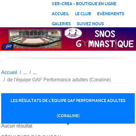
Panneau de gestion des cookies
KER-CREA - BOUTIQUE EN LIGNE
ACCUEIL
LE CLUB
EVÈNEMENTS
GALERIES
SUIVEZ NOUS
Accueil
de l'équipe GAF Performance adultes (Coraline)
LES RÉSULTATS DE L'ÉQUIPE GAF PERFORMANCE ADULTES
(CORALINE)
Aucun résultat