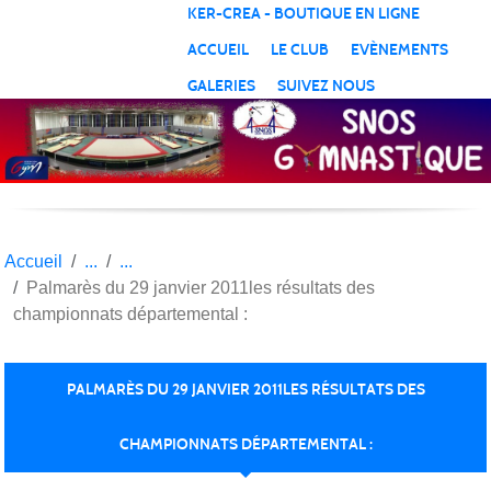
Panneau de gestion des cookies
KER-CREA - BOUTIQUE EN LIGNE
ACCUEIL
LE CLUB
EVÈNEMENTS
GALERIES
SUIVEZ NOUS
Accueil
Palmarès du 29 janvier 2011les résultats des
championnats départemental :
PALMARÈS DU 29 JANVIER 2011LES RÉSULTATS DES
CHAMPIONNATS DÉPARTEMENTAL :
Publié le
26 sept. 2012