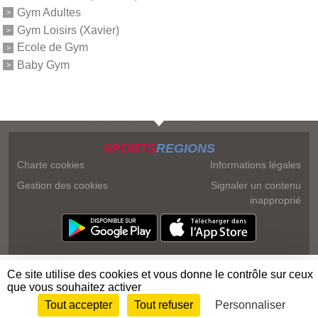
Gym Adultes
Gym Loisirs (Xavier)
Ecole de Gym
Baby Gym
SPORTS
REGIONS
Charte cookies
Informations légales
Gestion des cookies
Signaler un contenu
inapproprié
Ce site utilise des cookies et vous donne le contrôle sur ceux
que vous souhaitez activer
Tout accepter
Tout refuser
Personnaliser
Envie de participer ?
Connexion