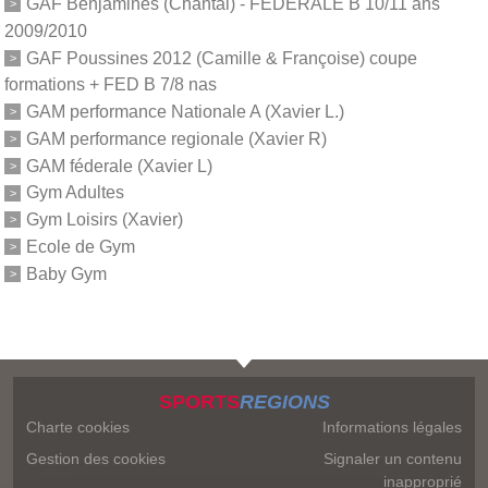
GAF Benjamines (Chantal) - FEDERALE B 10/11 ans
2009/2010
GAF Poussines 2012 (Camille & Françoise) coupe
formations + FED B 7/8 nas
GAM performance Nationale A (Xavier L.)
GAM performance regionale (Xavier R)
GAM féderale (Xavier L)
Gym Adultes
Gym Loisirs (Xavier)
Ecole de Gym
Baby Gym
SPORTS
REGIONS
Charte cookies
Informations légales
Gestion des cookies
Signaler un contenu
inapproprié