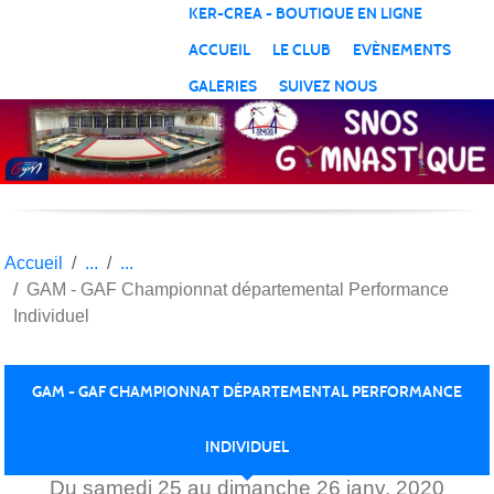
Panneau de gestion des cookies
KER-CREA - BOUTIQUE EN LIGNE
ACCUEIL
LE CLUB
EVÈNEMENTS
GALERIES
SUIVEZ NOUS
Accueil
GAM - GAF Championnat départemental Performance
Individuel
GAM - GAF CHAMPIONNAT DÉPARTEMENTAL PERFORMANCE
INDIVIDUEL
Du
samedi
25
au
dimanche
26
janv.
2020