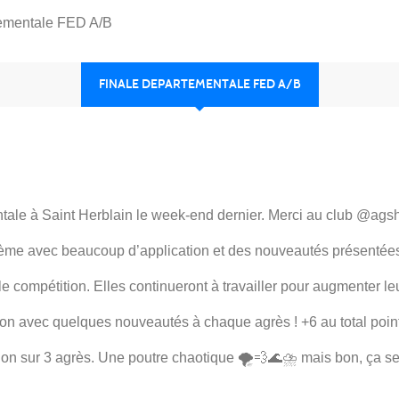
tementale FED A/B
FINALE DEPARTEMENTALE FED A/B
entale à Saint Herblain le week-end dernier. Merci au club @agsh
2 7ème avec beaucoup d’application et des nouveautés présentée
compétition. Elles continueront à travailler pour augmenter leur
ition avec quelques nouveautés à chaque agrès ! +6 au total poi
ion sur 3 agrès. Une poutre chaotique 🌪️💨🌊⛈️ mais bon, ça se