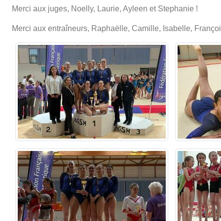
Merci aux juges, Noelly, Laurie, Ayleen et Stephanie !
Merci aux entraîneurs, Raphaëlle, Camille, Isabelle, Françoi